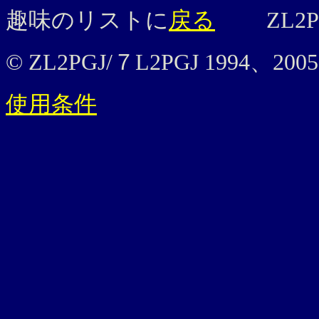
趣味のリストに
戻る
ZL2
© ZL2PGJ/７L2PGJ 1994、200
使用条件