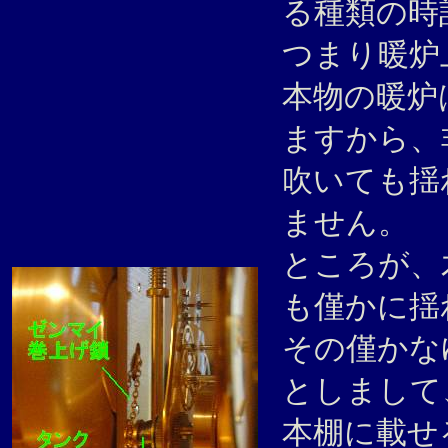
る種類の
つまり暖
本物の暖炉
ますから、
吹いても揺
ません。
ところが、
も僅かに
その僅かな
としまして
本棚に載せ