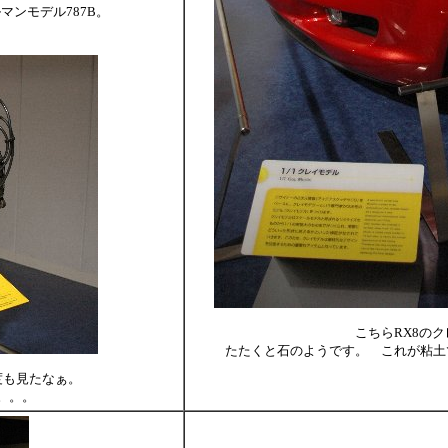
ンモデル787B。
こちらRX8の
たたくと石のようです。 これが粘土
度も見たなぁ。
。。。