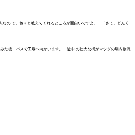
人なの で、色々と教えてくれるところが面白いですよ。 「さて、どんく
みた後、バスで工場へ向かいます。 途中 の壮大な橋がマツダの場内物流