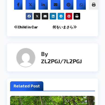
投
Child in Car
何をいまさら
稿
ナ
By
ビ
ZL2PGJ/7L2PGJ
ゲ
ー
シ
Related Post
ョ