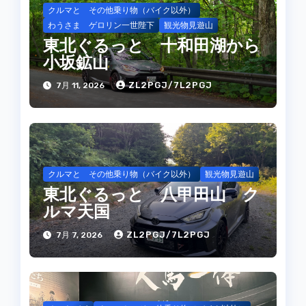
ン
クルマと その他乗り物（バイク以外）
わうさま ゲロリン一世陛下
観光物見遊山
東北ぐるっと 十和田湖から
小坂鉱山
ZL2PGJ/7L2PGJ
7月 11, 2026
クルマと その他乗り物（バイク以外）
観光物見遊山
東北ぐるっと 八甲田山 ク
ルマ天国
ZL2PGJ/7L2PGJ
7月 7, 2026