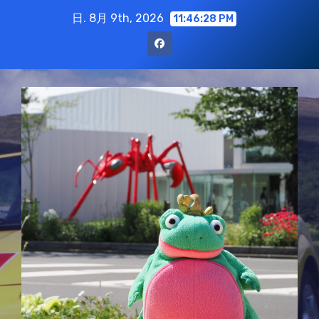
コ
日. 8月 9th, 2026
11:46:29 PM
ン
テ
ン
ツ
に
ス
キ
ッ
プ