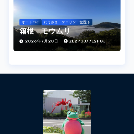
オートバイ
わうさま ゲロリン一世陛下
箱根 モウムリ
2026年7月20日
ZL2PGJ/7L2PGJ