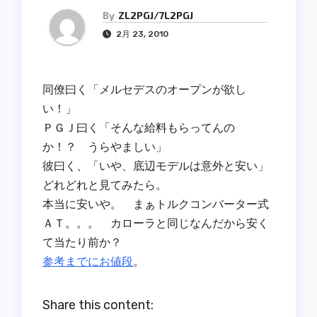
By
ZL2PGJ/7L2PGJ
2月 23, 2010
同僚曰く「メルセデスのオープンが欲し
い！」
ＰＧＪ曰く「そんな給料もらってんの
か！？ うらやましい」
彼曰く、「いや、底辺モデルは意外と安い」
どれどれと見てみたら。
本当に安いや。 まぁトルクコンバーター式
ＡＴ。。。 カローラと同じなんだから安く
て当たり前か？
参考までにお値段
。
Share this content: