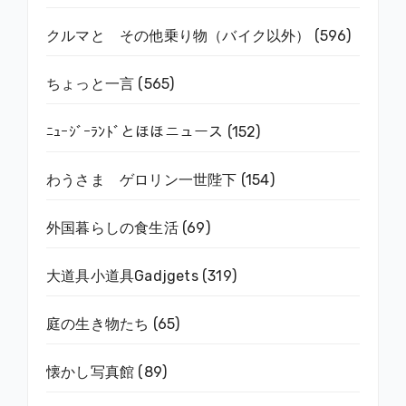
クルマと その他乗り物（バイク以外）
(596)
ちょっと一言
(565)
ﾆｭｰｼﾞｰﾗﾝﾄﾞとほほニュース
(152)
わうさま ゲロリン一世陛下
(154)
外国暮らしの食生活
(69)
大道具小道具Gadjgets
(319)
庭の生き物たち
(65)
懐かし写真館
(89)