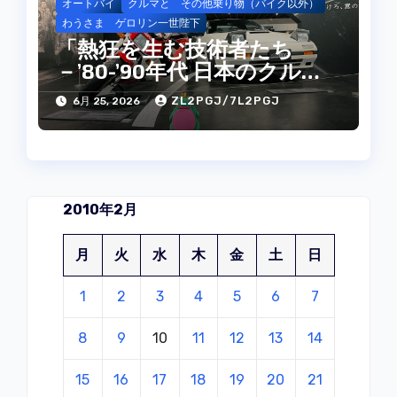
オートバイ
クルマと その他乗り物（バイク以外）
わうさま ゲロリン一世陛下
「熱狂を生む技術者たち
－’80-’90年代 日本のクルマ
とオートバイ－」
ZL2PGJ/7L2PGJ
6月 25, 2026
2010年2月
月
火
水
木
金
土
日
1
2
3
4
5
6
7
8
9
10
11
12
13
14
15
16
17
18
19
20
21