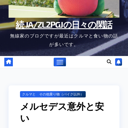
続 JA/ZL2PGJの日々の閑話
無線家のブログですが最近はクルマと食い物の話
が多いです。
クルマと その他乗り物（バイク以外）
メルセデス意外と安
い