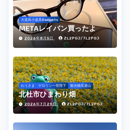
大道具小道具Gadjgets
METAレイバン買ったよ
2026年8月5日
ZL2PGJ/7L2PGJ
わうさま ゲロリン一世陛下
観光物見遊山
北杜市ひまわり畑
2026年7月29日
ZL2PGJ/7L2PGJ