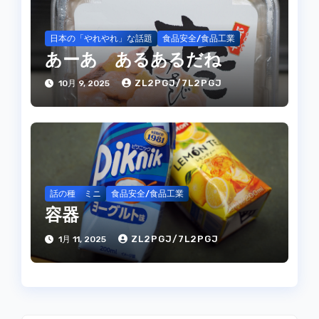
日本の「やれやれ」な話題
食品安全/食品工業
あーあ あるあるだね
ZL2PGJ/7L2PGJ
10月 9, 2025
話の種 ミニ
食品安全/食品工業
容器
ZL2PGJ/7L2PGJ
1月 11, 2025