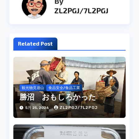
By
ビ
ZL2PGJ/7L2PGJ
ゲ
ー
シ
Related Post
ョ
ン
観光物見遊山
食品安全/食品工業
勝沼 おもしろかった
ZL2PGJ/7L2PGJ
5月 25, 2026