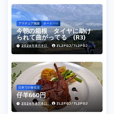
アマチュア無線
オートバイ
今朝の箱根 タイヤに助け
られて曲がってる (R3)
2026年8月9日
ZL2PGJ/7L2PGJ
日本での食生活
仔羊660円
2026年8月8日
ZL2PGJ/7L2PGJ