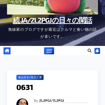
続 JA/ZL2PGJの日々の閑話
無線家のブログですが最近はクルマと食い物の話
が多いです。
食品安全/食品工業
0631
By
ZL2PGJ/7L2PGJ