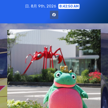
コ
日. 8月 9th, 2026
8:42:52 AM
ン
テ
ン
ツ
に
ス
キ
ッ
プ