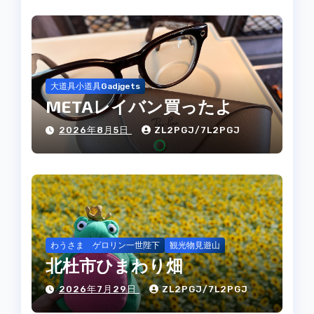
大道具小道具Gadjgets
METAレイバン買ったよ
2026年8月5日
ZL2PGJ/7L2PGJ
わうさま ゲロリン一世陛下
観光物見遊山
北杜市ひまわり畑
2026年7月29日
ZL2PGJ/7L2PGJ