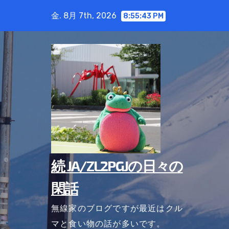
コ
金. 8月 7th, 2026
8:55:44 PM
ン
テ
ン
ツ
に
ス
キ
ッ
プ
続 JA/ZL2PGJの日々の
閑話
無線家のブログですが最近はクル
マと食い物の話が多いです。