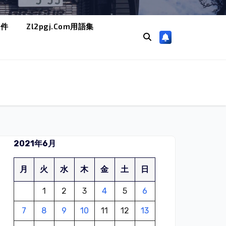
条件
Zl2pgj.com用語集
2021年6月
月
火
水
木
金
土
日
1
2
3
4
5
6
7
8
9
10
11
12
13