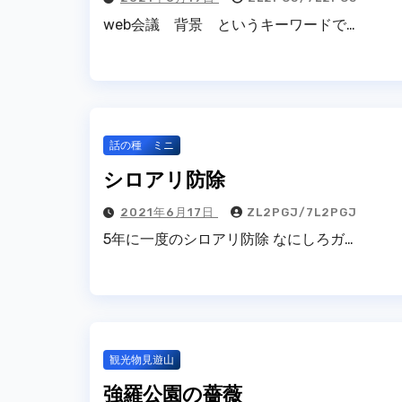
web会議 背景 というキーワードで…
話の種 ミニ
シロアリ防除
2021年6月17日
ZL2PGJ/7L2PGJ
5年に一度のシロアリ防除 なにしろガ…
観光物見遊山
強羅公園の薔薇