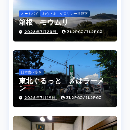
オートバイ
わうさま ゲロリン一世陛下
箱根 モウムリ
2026年7月20日
ZL2PGJ/7L2PGJ
日本食べ歩き
東北ぐるっと 〆はラーメ
ン
2026年7月19日
ZL2PGJ/7L2PGJ