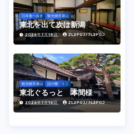
日本食べ歩き
観光物見遊山
東北を出て次は新潟
2026年7月18日
ZL2PGJ/7L2PGJ
観光物見遊山
話の種 ミニ
東北ぐるっと 本間様
2026年7月16日
ZL2PGJ/7L2PGJ