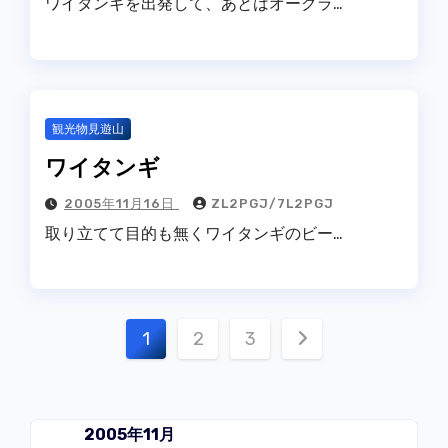
ワイタンギを出発して、あとはオークラ…
観光物見遊山
ワイタンギ
2005年11月16日
ZL2PGJ/7L2PGJ
取り立てて目的も無くワイタンギのビー…
投
1
2
3
稿
の
2005年11月