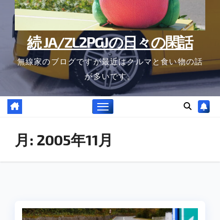
続 JA/ZL2PGJの日々の閑話
無線家のブログですが最近はクルマと食い物の話
が多いです。
月:
2005年11月