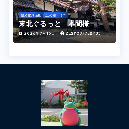
観光物見遊山
話の種 ミニ
東北ぐるっと 本間様
2026年7月16日
ZL2PGJ/7L2PGJ