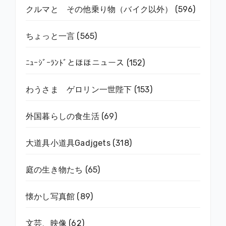
クルマと その他乗り物（バイク以外）
(596)
ちょっと一言
(565)
ﾆｭｰｼﾞｰﾗﾝﾄﾞとほほニュース
(152)
わうさま ゲロリン一世陛下
(153)
外国暮らしの食生活
(69)
大道具小道具Gadjgets
(318)
庭の生き物たち
(65)
懐かし写真館
(89)
文芸、映像
(62)