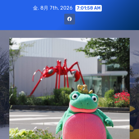
コ
金. 8月 7th, 2026
7:01:59 AM
ン
テ
ン
ツ
に
ス
キ
ッ
プ