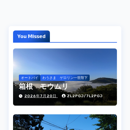
You Missed
オートバイ
わうさま ゲロリン一世陛下
箱根 モウムリ
2026年7月20日
ZL2PGJ/7L2PGJ