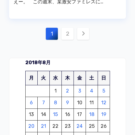
えー。 この週末、某激安ファミレスに…
投
1
2
稿
の
2018年8月
ペ
月
火
水
木
金
土
日
ー
1
2
3
4
5
ジ
6
7
8
9
10
11
12
送
13
14
15
16
17
18
19
り
20
21
22
23
24
25
26