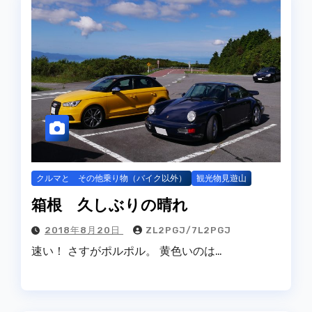
クルマと その他乗り物（バイク以外）
観光物見遊山
箱根 久しぶりの晴れ
2018年8月20日
ZL2PGJ/7L2PGJ
速い！ さすがポルポル。 黄色いのは…