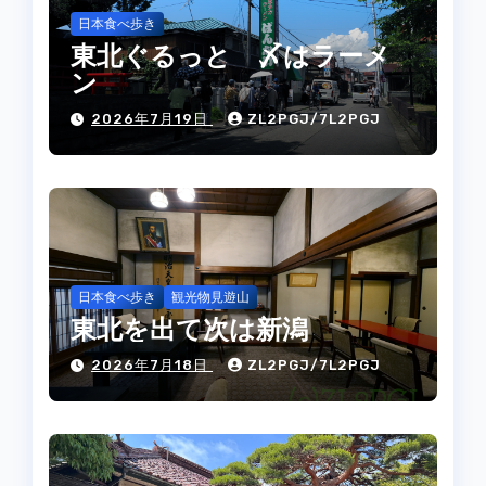
日本食べ歩き
東北ぐるっと 〆はラーメ
ン
2026年7月19日
ZL2PGJ/7L2PGJ
日本食べ歩き
観光物見遊山
東北を出て次は新潟
2026年7月18日
ZL2PGJ/7L2PGJ