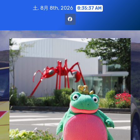
コ
土. 8月 8th, 2026
8:35:38 AM
ン
テ
ン
ツ
に
ス
キ
ッ
プ