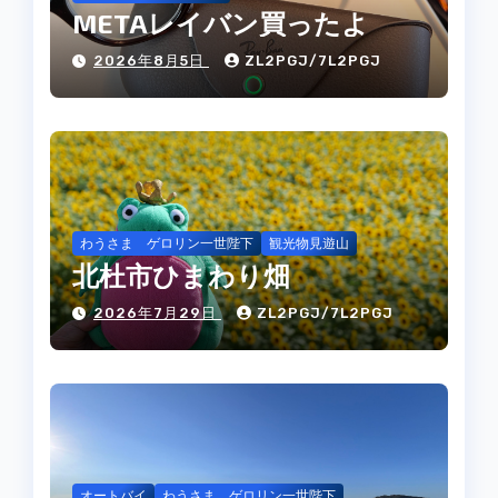
METAレイバン買ったよ
2026年8月5日
ZL2PGJ/7L2PGJ
わうさま ゲロリン一世陛下
観光物見遊山
北杜市ひまわり畑
2026年7月29日
ZL2PGJ/7L2PGJ
オートバイ
わうさま ゲロリン一世陛下