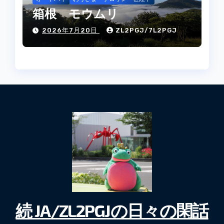
箱根 モウムリ
2026年7月20日
ZL2PGJ/7L2PGJ
続 JA/ZL2PGJの日々の閑話