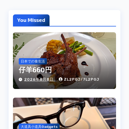
You Missed
日本での食生活
仔羊660円
2026年8月8日
ZL2PGJ/7L2PGJ
大道具小道具Gadjgets