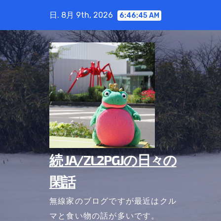
コ
日. 8月 9th, 2026
6:46:47 AM
ン
テ
ン
ツ
に
ス
キ
ッ
プ
続 JA/ZL2PGJの日々の
閑話
無線家のブログですが最近はクル
マと食い物の話が多いです。