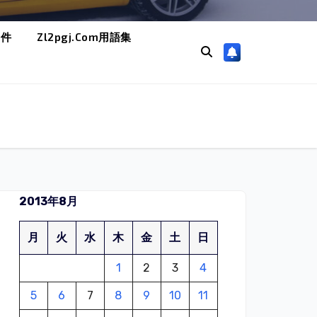
条件
Zl2pgj.com用語集
2013年8月
月
火
水
木
金
土
日
1
2
3
4
5
6
7
8
9
10
11