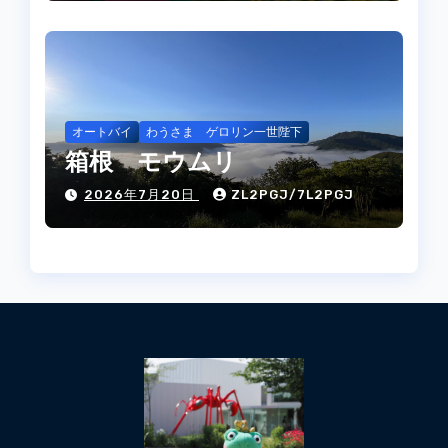
オートバイ
わうさま ゲロリン一世陛下
箱根 モウムリ
2026年7月20日
ZL2PGJ/7L2PGJ