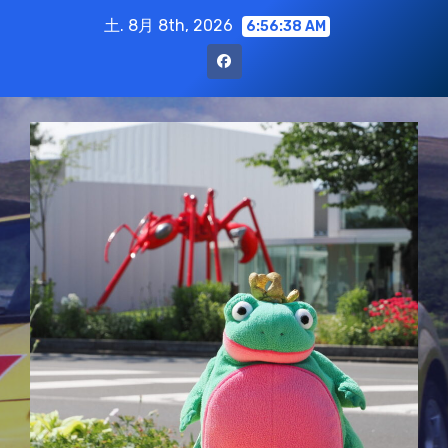
コ
土. 8月 8th, 2026
6:56:39 AM
ン
テ
ン
ツ
に
ス
キ
ッ
プ