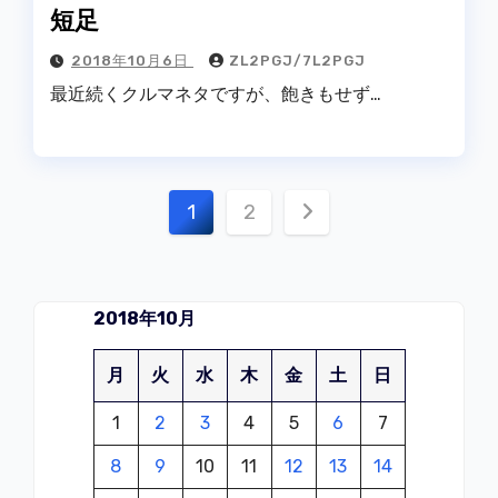
短足
2018年10月6日
ZL2PGJ/7L2PGJ
最近続くクルマネタですが、飽きもせず…
投
1
2
稿
の
2018年10月
ペ
月
火
水
木
金
土
日
ー
1
2
3
4
5
6
7
ジ
8
9
10
11
12
13
14
送