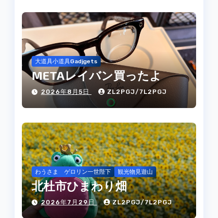
大道具小道具Gadjgets
METAレイバン買ったよ
2026年8月5日
ZL2PGJ/7L2PGJ
わうさま ゲロリン一世陛下
観光物見遊山
北杜市ひまわり畑
2026年7月29日
ZL2PGJ/7L2PGJ