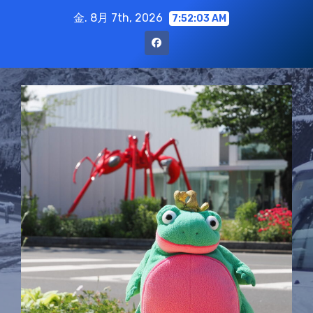
コ
金. 8月 7th, 2026
7:52:04 AM
ン
テ
ン
ツ
に
ス
キ
ッ
プ