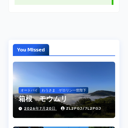
You Missed
オートバイ
わうさま ゲロリン一世陛下
箱根 モウムリ
2026年7月20日
ZL2PGJ/7L2PGJ