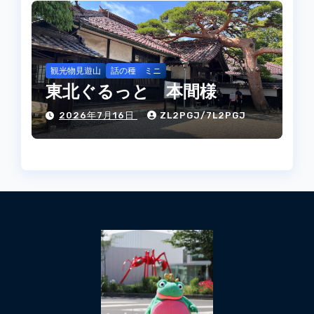
観光物見遊山
話の種 ミニ
東北ぐるっと 本間様
2026年7月16日
ZL2PGJ/7L2PGJ