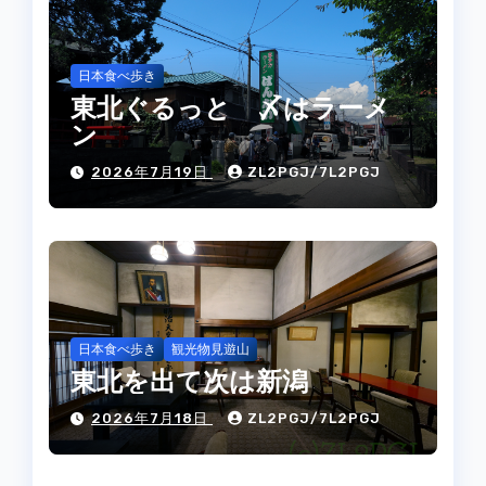
日本食べ歩き
東北ぐるっと 〆はラーメ
ン
2026年7月19日
ZL2PGJ/7L2PGJ
日本食べ歩き
観光物見遊山
東北を出て次は新潟
2026年7月18日
ZL2PGJ/7L2PGJ