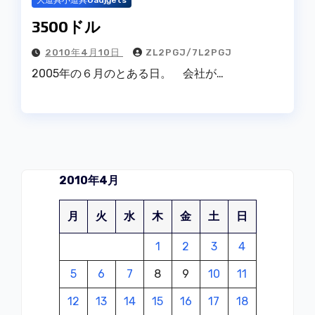
大道具小道具Gadjgets
3500ドル
2010年4月10日
ZL2PGJ/7L2PGJ
2005年の６月のとある日。 会社が…
2010年4月
月
火
水
木
金
土
日
1
2
3
4
5
6
7
8
9
10
11
12
13
14
15
16
17
18